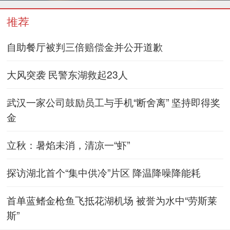
推荐
自助餐厅被判三倍赔偿金并公开道歉
大风突袭 民警东湖救起23人
武汉一家公司鼓励员工与手机“断舍离” 坚持即得奖
金
立秋：暑焰未消，清凉一“虾”
探访湖北首个“集中供冷”片区 降温降噪降能耗
首单蓝鳍金枪鱼飞抵花湖机场 被誉为水中“劳斯莱
斯”