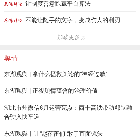
让制度善意跑赢平台算法
不能让随手的文字，变成伤人的利刃
加载更多
舆情
东湖观舆 | 拿什么拯救舆论的“神经过敏”
东湖观舆 | 正视舆情蕴含的治理价值
湖北市州微信6月运营亮点：西十高铁带动鄂陕融
合驶入快车道
东湖观舆丨让“赵蓓蕾们”敢于直面镜头